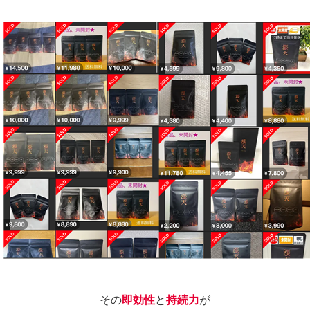
その
即効性
と
持続力
が