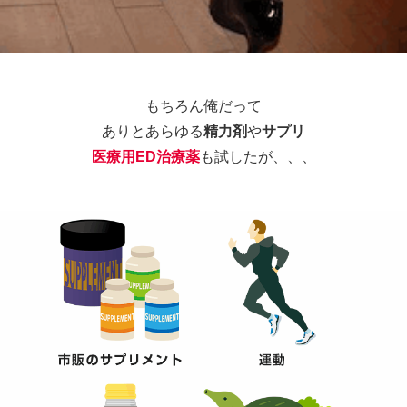
もちろん俺だって
ありとあらゆる
精力剤
や
サプリ
医療用ED治療薬
も試したが、、、