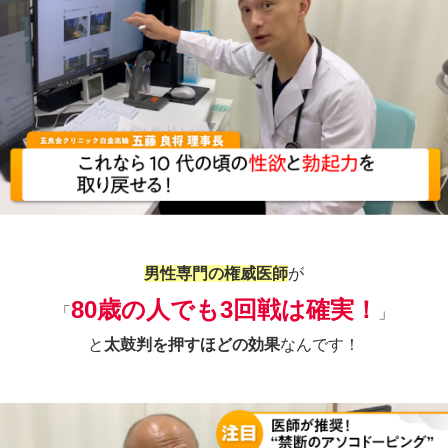
男性専門の権威医師
が
80歳の人でも3回戦は確実！
「
」
と
太鼓判を押すほどの効果
なんです！