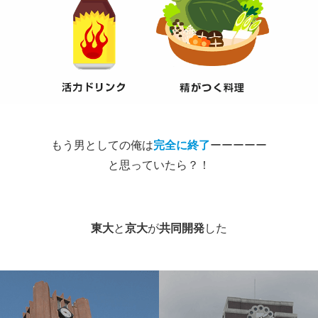
もう男としての俺は
完全に終了
ーーーーー
と思っていたら？！
東大
と
京大
が
共同開発
した