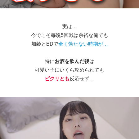
実は…
今でこそ毎晩5回戦は余裕な俺でも
加齢とEDで
全く勃たない時期が…
特に
お酒を飲んだ後
は
可愛い子にいくら攻められても
ピクリとも
反応せず…