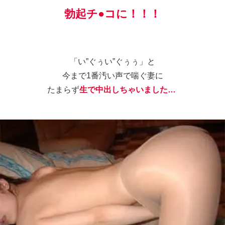
勃起チ●コに！！！
「い”ぐぅい”ぐぅぅ」
と
今まで1番汚い声で喘ぐ妻に
たまらず
生で中出しちゃいました…