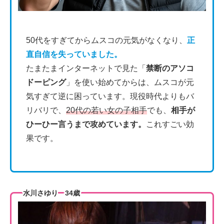
50代をすぎてからムスコの元気がなくなり、
正
直自信を失っていました。
たまたまインターネットで見た「
禁断のアソコ
ドーピング
」を使い始めてからは、ムスコが元
気すぎて逆に困っています。現役時代よりもバ
リバリで、
20代の若い女の子相手
でも、
相手が
ひーひー言うまで攻めています。
これすごい効
果です。
水川さゆり 34歳