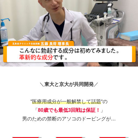
＼
東大と京大が共同開発
／
“
医療用成分が一般解禁して話題
“の
「
80歳でも最低3回戦は保証！
」
男のための禁断のアソコのドーピングが…