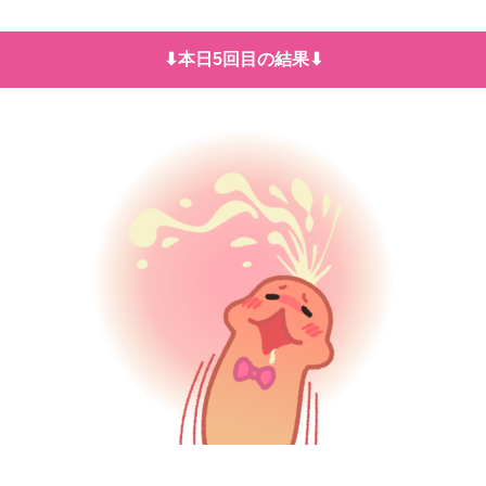
⬇︎本日5回目の結果⬇︎