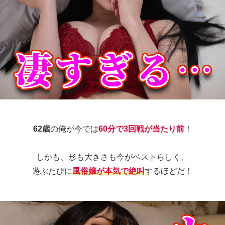
62歳
の俺が今では
60分で3回戦が当たり前
！
しかも、形も大きさも今がベストらしく、
遊ぶたびに
風俗嬢が本気で絶叫
するほどだ！