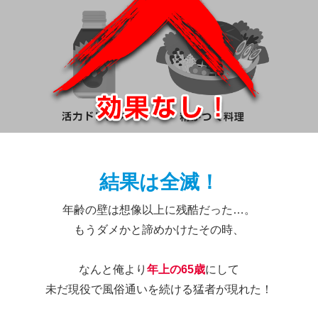
結果は全滅！
年齢の壁は想像以上に残酷だった…。
もうダメかと諦めかけたその時、
なんと俺より
年上の65歳
にして
未だ現役で風俗通いを続ける猛者が現れた！