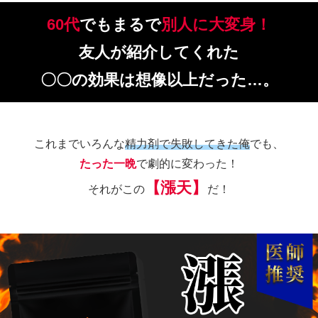
60代
でもまるで
別人に大変身！
友人が紹介してくれた
〇〇の効果は想像以上だった…。
これまでいろんな
精力剤で失敗してきた俺
でも、
たった一晩
で劇的に変わった！
【漲天】
それがこの
だ！