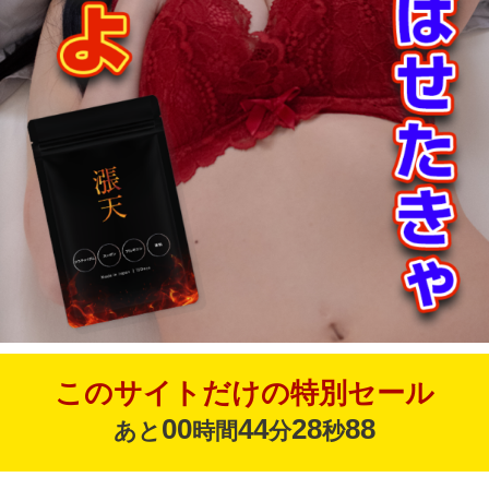
このサイトだけの特別セール
00
44
26
37
あと
時間
分
秒